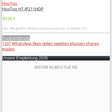
HooToo
HooToo HT-IP211HDP
40,00 €
inkl. 19% gesetzl. MwSt.
Zuletzt aktualisiert am: 07.08.2026 22:51
Produktdetails
1337
WhatsApp
liken
teilen
tweeten
plussen
sharen
mailen
Unsere Empfehlung 2026
INSTAR IN-8015 Full HD