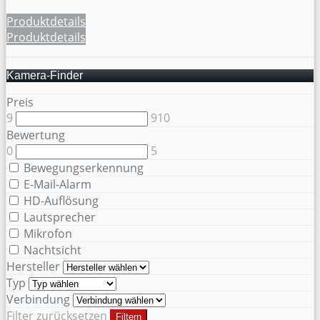
Produktdetails
Produktdetails
Kamera-Finder
Preis
9
910
Bewertung
0
5
Bewegungserkennung
E-Mail-Alarm
HD-Auflösung
Lautsprecher
Mikrofon
Nachtsicht
Hersteller
Typ
Verbindung
Filter zurücksetzen
Filtern