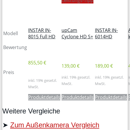
Leistungs-Tipp
INSTAR IN-
upCam
INSTAR IN-
Modell
8015 Full HD
Cyclone HD S+
6014HD
Bewertung
855,50 €
139,00 €
189,00 €
Preis
inkl. 19% gesetzl.
inkl. 19% gesetzl.
i
inkl. 19% gesetzl.
MwSt.
MwSt.
MwSt.
Produktdetails
Produktdetails
Produktdetails
Weitere Vergleiche
➤
Zum Außenkamera Vergleich