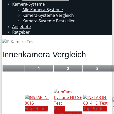
Kamera-Systeme
Alle Kamera-Systeme
Kamera-Systeme Vergleich
Kamera-Systeme Bestseller
Angebote
Ratgeber
Innenkamera Vergleich
1
2
3
Empfehlung
Preis-
Top Produkt