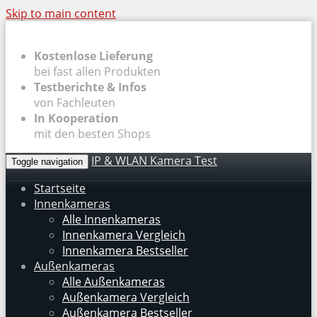
Skip to main content
Kostenlose Lieferung
bei fast allen Produkten
Testberichte & Infos
von Fachleuten
In Kooperation
mit den besten Shops
IP & WLAN Kamera Test
Toggle navigation
Startseite
Innenkameras
Alle Innenkameras
Innenkamera Vergleich
Innenkamera Bestseller
Außenkameras
Alle Außenkameras
Außenkamera Vergleich
Außenkamera Bestseller