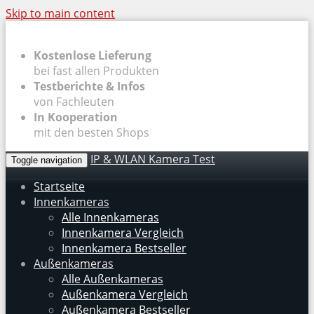
Skip to main content
Kostenlose Lieferung
bei fast allen Produkten
Testberichte & Infos
von Fachleuten
In Kooperation
mit den besten Shops
IP & WLAN Kamera Test
Toggle navigation
Startseite
Innenkameras
Alle Innenkameras
Innenkamera Vergleich
Innenkamera Bestseller
Außenkameras
Alle Außenkameras
Außenkamera Vergleich
Außenkamera Bestseller