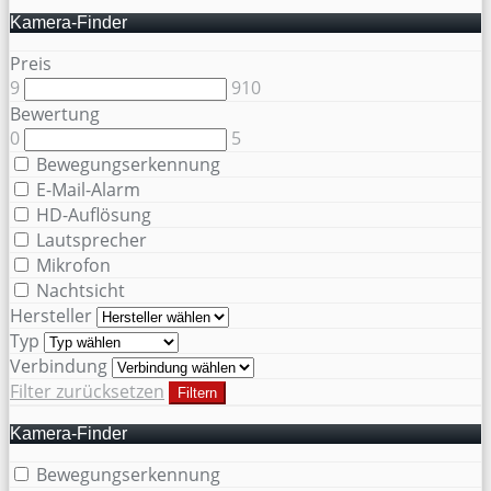
Kamera-Finder
Preis
9
910
Bewertung
0
5
Bewegungserkennung
E-Mail-Alarm
HD-Auflösung
Lautsprecher
Mikrofon
Nachtsicht
Hersteller
Typ
Verbindung
Filter zurücksetzen
Filtern
Kamera-Finder
Bewegungserkennung