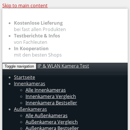
Skip to main content
Kostenlose Lieferung
bei fast allen Produkten
Testberichte & Infos
von Fachleuten
In Kooperation
mit den besten Shops
IP & WLAN Kamera Test
Toggle navigation
Startseite
Innenkameras
Alle Innenkameras
Innenkamera Vergleich
Innenkamera Bestseller
Außenkameras
Alle Außenkameras
Außenkamera Vergleich
Außenkamera Bestseller