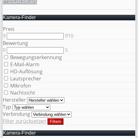
Produktdetails
Kamera-Finder
Preis
9
910
Bewertung
0
5
Bewegungserkennung
E-Mail-Alarm
HD-Auflösung
Lautsprecher
Mikrofon
Nachtsicht
Hersteller
Typ
Verbindung
Filter zurücksetzen
Filtern
Kamera-Finder