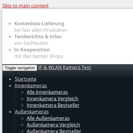
Skip to main content
Kostenlose Lieferung
bei fast allen Produkten
Testberichte & Infos
von Fachleuten
In Kooperation
mit den besten Shops
IP & WLAN Kamera Test
Toggle navigation
Startseite
Innenkameras
Alle Innenkameras
Innenkamera Vergleich
Innenkamera Bestseller
Außenkameras
Alle Außenkameras
Außenkamera Vergleich
Außenkamera Bestseller