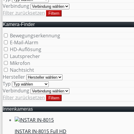
Verbindung
Filter zurücksetzen
Filtern
Kamera-Finder
Bewegungserkennung
E-Mail-Alarm
HD-Auflösung
Lautsprecher
Mikrofon
Nachtsicht
Hersteller
Typ
Verbindung
Filter zurücksetzen
Filtern
Innenkameras
INSTAR IN-8015 Full HD