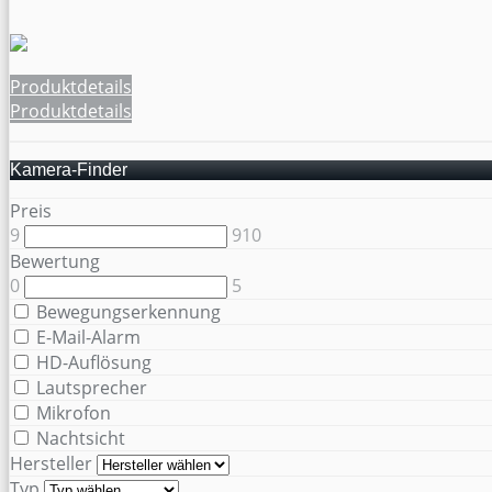
Produktdetails
Produktdetails
Kamera-Finder
Preis
9
910
Bewertung
0
5
Bewegungserkennung
E-Mail-Alarm
HD-Auflösung
Lautsprecher
Mikrofon
Nachtsicht
Hersteller
Typ