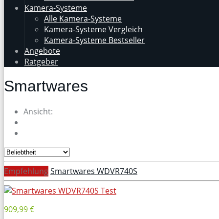
Kamera-Systeme
Alle Kamera-Systeme
Kamera-Systeme Vergleich
Kamera-Systeme Bestseller
Angebote
Ratgeber
Smartwares
Ansicht:
Empfehlung
Smartwares WDVR740S
909,99 €