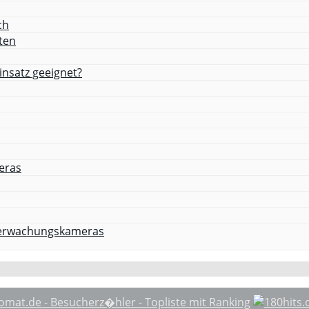
ch
ten
nsatz geeignet?
eras
Überwachungskameras