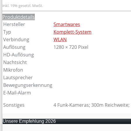
inkl. 19% gesetzl. MwSt.
Produktdetails
Hersteller
Smartwares
Typ
Komplett-System
Verbindung
WLAN
Auflösung
1280 × 720 Pixel
HD-Auflösung
Nachtsicht
Mikrofon
Lautsprecher
Bewegungserkennung
E-Mail-Alarm
Sonstiges
4 Funk-Kameras; 300m Reichweite; 
Unsere Empfehlung 2026