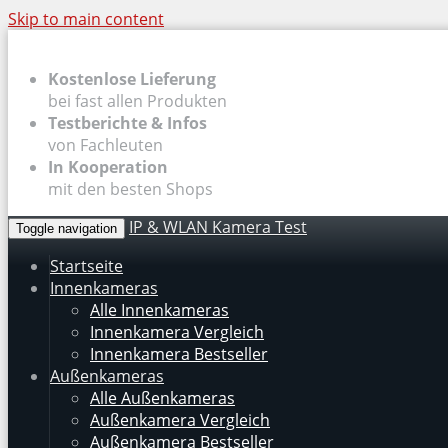
Skip to main content
Kostenlose Lieferung
bei fast allen Produkten
Testberichte & Infos
von Fachleuten
In Kooperation
mit den besten Shops
IP & WLAN Kamera Test
Toggle navigation
Startseite
Innenkameras
Alle Innenkameras
Innenkamera Vergleich
Innenkamera Bestseller
Außenkameras
Alle Außenkameras
Außenkamera Vergleich
Außenkamera Bestseller