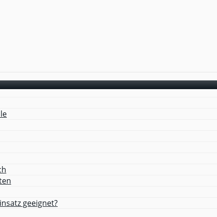
le
ch
ten
nsatz geeignet?