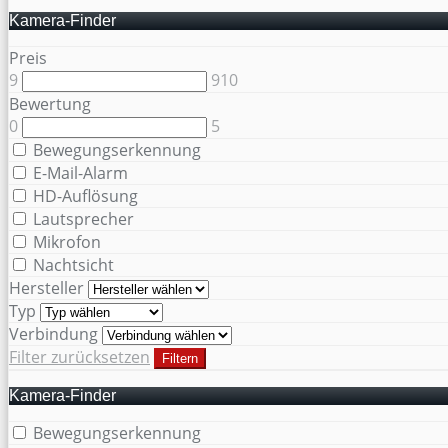
Kamera-Finder
Preis
9
910
Bewertung
0
5
Bewegungserkennung
E-Mail-Alarm
HD-Auflösung
Lautsprecher
Mikrofon
Nachtsicht
Hersteller
Typ
Verbindung
Filter zurücksetzen
Filtern
Kamera-Finder
Bewegungserkennung