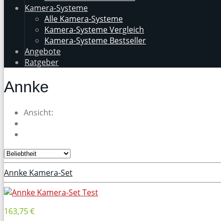
Kamera-Systeme
Alle Kamera-Systeme
Kamera-Systeme Vergleich
Kamera-Systeme Bestseller
Angebote
Ratgeber
Annke
Ansicht:
Annke Kamera-Set
163,75 €