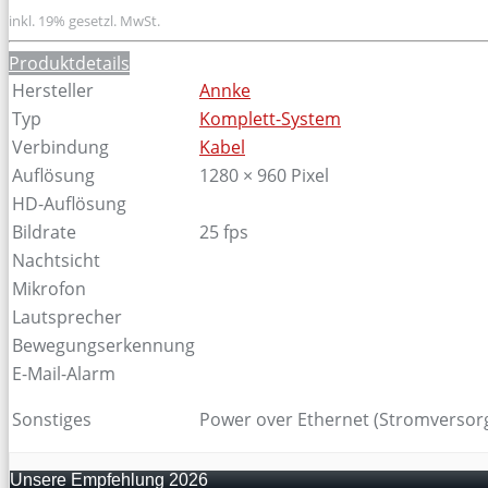
inkl. 19% gesetzl. MwSt.
Produktdetails
Hersteller
Annke
Typ
Komplett-System
Verbindung
Kabel
Auflösung
1280 × 960 Pixel
HD-Auflösung
Bildrate
25 fps
Nachtsicht
Mikrofon
Lautsprecher
Bewegungserkennung
E-Mail-Alarm
Sonstiges
Power over Ethernet (Stromversorg
Unsere Empfehlung 2026