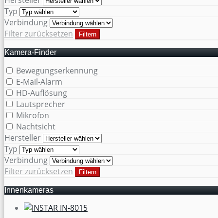
Typ
Verbindung
Filter zurücksetzen
Filtern
Kamera-Finder
Bewegungserkennung
E-Mail-Alarm
HD-Auflösung
Lautsprecher
Mikrofon
Nachtsicht
Hersteller
Typ
Verbindung
Filter zurücksetzen
Filtern
Innenkameras