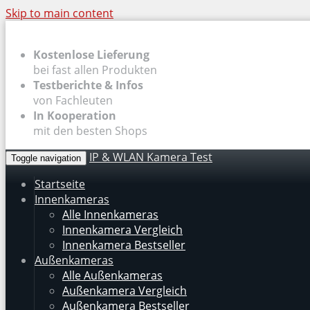
Skip to main content
Kostenlose Lieferung
bei fast allen Produkten
Testberichte & Infos
von Fachleuten
In Kooperation
mit den besten Shops
IP & WLAN Kamera Test
Toggle navigation
Startseite
Innenkameras
Alle Innenkameras
Innenkamera Vergleich
Innenkamera Bestseller
Außenkameras
Alle Außenkameras
Außenkamera Vergleich
Außenkamera Bestseller