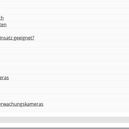
ch
ten
nsatz geeignet?
eras
Überwachungskameras