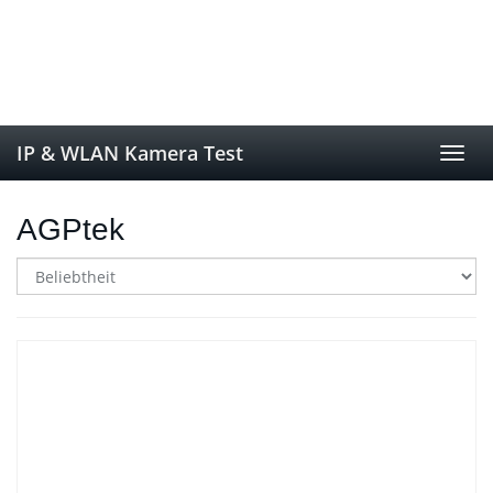
Skip
to
main
content
IP & WLAN Kamera Test
Toggl
navig
AGPtek